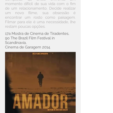
momento difícil de sua vida com o fim
de um relacionamento. Decide realizar
um novo filme, sua obsessão é
encontrar um rosto como paisagem.
Filmar para ele é uma necessidade, lhe
restam poucas opções.
17a Mostra de Cinema de Tiradentes,
9o The Brazil Film Festival in
Scandinavia,
Cinema de Garagem 2014.