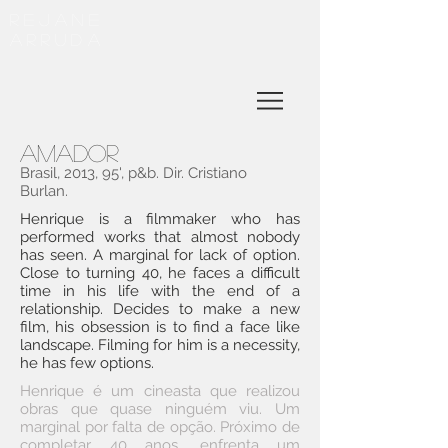
REJANE
ARRUDA
AMADOR
Brasil, 2013, 95', p&b. Dir. Cristiano
Burlan.
Henrique is a filmmaker who has
performed works that almost nobody
has seen. A marginal for lack of option.
Close to turning 40, he faces a difficult
time in his life with the end of a
relationship. Decides to make a new
film, his obsession is to find a face like
landscape. Filming for him is a necessity,
he has few options.
Henrique é um cineasta que realizou
obras que quase ninguém viu. Um
marginal por falta de opção. Próximo de
completar 40 anos, enfrenta um