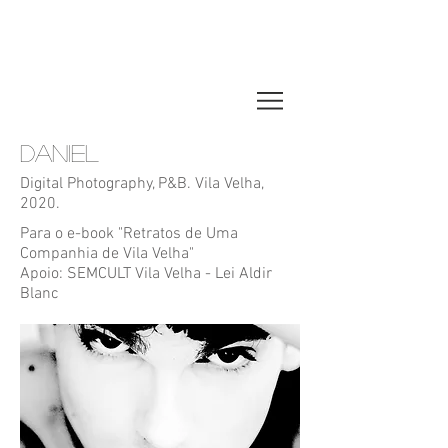
REJANE
ARRUDA
DANIEL
Digital Photography, P&B. Vila Velha,
2020.
Para o e-book "Retratos de Uma
Companhia de Vila Velha"
Apoio: SEMCULT Vila Velha - Lei Aldir
Blanc